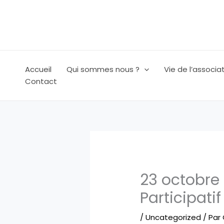
Aller
au
contenu
Accueil
Qui sommes nous ?
Vie de l’associa
Contact
23 octobre 
Participatif
/
Uncategorized
/ Par