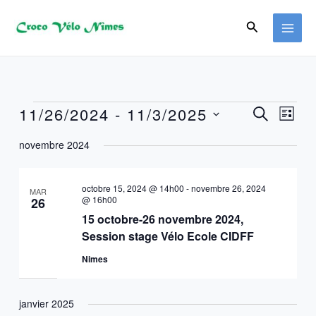
Aller
au
Recherche
contenu
Évènements
11/26/2024
 - 
11/3/2025
Recherche
Navig
RECHERC
LISTE
et
de
Sélectionnez
navigation
vues
novembre 2024
une
de
Évène
date.
vues
Évènements
octobre 15, 2024 @ 14h00
-
novembre 26, 2024
MAR
@ 16h00
26
15 octobre-26 novembre 2024,
Session stage Vélo Ecole CIDFF
Nimes
janvier 2025