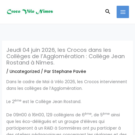
Aller
au
Recherche
contenu
Jeudi 04 juin 2026, les Crocos dans les
Collèges de l’Agglomération : Collège Jean
Rostand à Nîmes.
/
Uncategorized
/ Par
Stephane Pavée
Dans le cadre de Mai à Vélo 2026, les Crocos interviennent
dans les collèges de l’Agglomération.
ème
Le 2
est le Collège Jean Rostand.
ème
ème
De 09H00 à 16H00, 129 collégiens de 6
, de 5
ainsi
que les éco-délégués et un groupe d’élèves qui
participeront à un RAID à Sommières ont pu participer à
des ateliers pédagogiques concernant les réglages et des