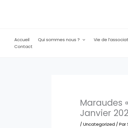
Aller
au
contenu
Accueil
Qui sommes nous ?
Vie de l’associa
Contact
Maraudes «
Janvier 20
/
Uncategorized
/ Par