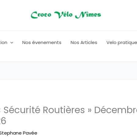
tion
Nos évenements
Nos Articles
Velo pratiqu
 Sécurité Routières » Décemb
26
Stephane Pavée